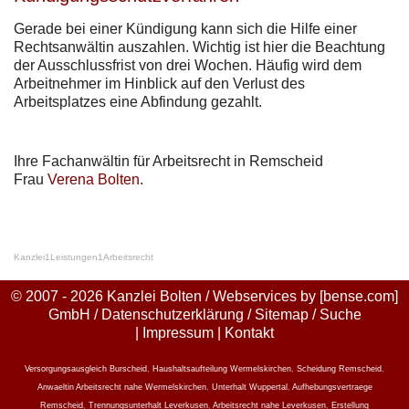
Gerade bei einer Kündigung kann sich die Hilfe einer
Rechtsanwältin auszahlen. Wichtig ist hier die Beachtung
der Ausschlussfrist von drei Wochen. Häufig wird dem
Arbeitnehmer im Hinblick auf den Verlust des
Arbeitsplatzes eine Abfindung gezahlt.
Ihre Fachanwältin für Arbeitsrecht in Remscheid
Frau
Verena Bolten
.
Kanzlei
1
Leistungen
1
Arbeitsrecht
© 2007 - 2026 Kanzlei Bolten / Webservices by
[bense.com]
GmbH
/
Datenschutzerklärung
/
Sitemap
/
Suche
|
Impressum
|
Kontakt
Versorgungsausgleich Burscheid
,
Haushaltsaufteilung Wermelskirchen
,
Scheidung Remscheid
,
Anwaeltin Arbeitsrecht nahe Wermelskirchen
,
Unterhalt Wuppertal
,
Aufhebungsvertraege
Remscheid
,
Trennungsunterhalt Leverkusen
,
Arbeitsrecht nahe Leverkusen
,
Erstellung