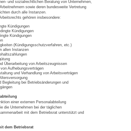
chen- und sozialrechtlichen Beratung von Unternehmen,
 Arbeitnehmern sowie deren bundesweite Vertretung
ichten durch alle Instanzen.
rbeitsrechts gehören insbesondere:
ingte Kündigungen
edingte Kündigungen
ingte Kündigungen
en
igkeiten (Kündigungsschutzverfahren, etc.)
n allen Instanzen
ehaltszahlungen
gütung
nd Überarbeitung von Arbeitszeugnissen
 von Aufhebungsverträgen
taltung und Verhandlung von Arbeitsverträgen
 Altersversorgung
d Begleitung bei Betriebsänderungen und
rgängen
abteilung
nktion einer externen Personalabteilung
 die Unternehmen bei der täglichen
sammenarbeit mit dem Betriebsrat unterstützt und
it dem Betriebsrat