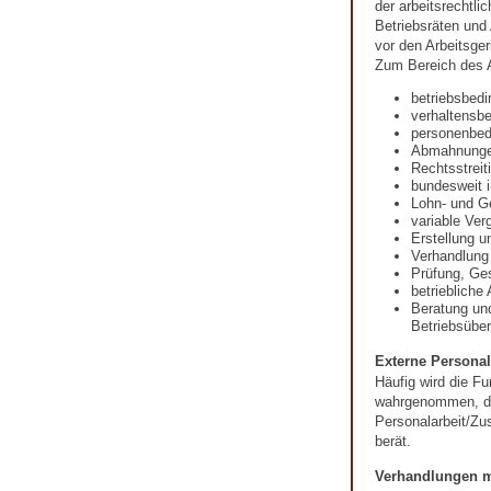
der arbeitsrechtli
Betriebsräten und
vor den Arbeitsger
Zum Bereich des A
betriebsbed
verhaltensb
personenbed
Abmahnung
Rechtsstreit
bundesweit i
Lohn- und G
variable Ver
Erstellung u
Verhandlung
Prüfung, Ges
betriebliche
Beratung un
Betriebsübe
Externe Personal
Häufig wird die Fu
wahrgenommen, die
Personalarbeit/Zu
berät.
Verhandlungen m