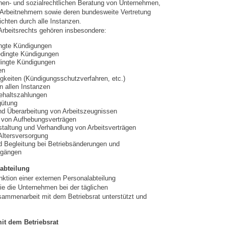
chen- und sozialrechtlichen Beratung von Unternehmen,
 Arbeitnehmern sowie deren bundesweite Vertretung
ichten durch alle Instanzen.
rbeitsrechts gehören insbesondere:
ingte Kündigungen
edingte Kündigungen
ingte Kündigungen
en
igkeiten (Kündigungsschutzverfahren, etc.)
n allen Instanzen
ehaltszahlungen
gütung
nd Überarbeitung von Arbeitszeugnissen
 von Aufhebungsverträgen
taltung und Verhandlung von Arbeitsverträgen
 Altersversorgung
d Begleitung bei Betriebsänderungen und
rgängen
abteilung
nktion einer externen Personalabteilung
 die Unternehmen bei der täglichen
sammenarbeit mit dem Betriebsrat unterstützt und
it dem Betriebsrat