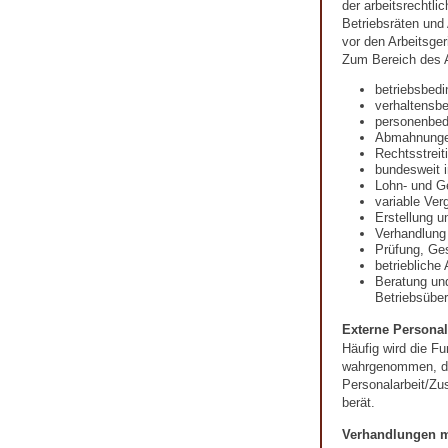
der arbeitsrechtli
Betriebsräten und
vor den Arbeitsger
Zum Bereich des A
betriebsbed
verhaltensb
personenbed
Abmahnung
Rechtsstreit
bundesweit i
Lohn- und G
variable Ver
Erstellung u
Verhandlung
Prüfung, Ges
betriebliche
Beratung un
Betriebsübe
Externe Personal
Häufig wird die Fu
wahrgenommen, die
Personalarbeit/Zu
berät.
Verhandlungen m