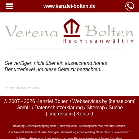
www.kanzlei-bolten.de
Sie verfügen nicht über ein ausreichend hohes
Benutzerlevel um diese Seite zu betrachten.
Kanzlei
1
Isabel Paulisch
© 2007 - 2026 Kanzlei Bolten / Webservices by
[bense.com]
GmbH
/
Datenschutzerklärung
/
Sitemap
/
Suche
|
Impressum
|
Kontakt
Beratung Betriebsuebergang nahe Radevormwald
,
Trennungsunterhalt Wermelskirchen
,
Fachanwalt Arbeitsrecht nahe Solingen
,
Verhandlung Arbeitsvertrag Remscheid
,
Gewaltschutz
Schwelm
,
Abmahnung Heiligenhaus
,
externe Personalabteilung Solingen
,
Erstellung