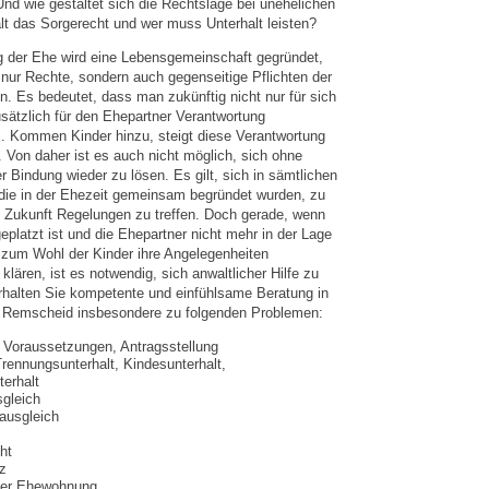
nd wie gestaltet sich die Rechtslage bei unehelichen
lt das Sorgerecht und wer muss Unterhalt leisten?
g der Ehe wird eine Lebensgemeinschaft gegründet,
 nur Rechte, sondern auch gegenseitige Pflichten der
. Es bedeutet, dass man zukünftig nicht nur für sich
sätzlich für den Ehepartner Verantwortung
 Kommen Kinder hinzu, steigt diese Verantwortung
 Von daher ist es auch nicht möglich, sich ohne
r Bindung wieder zu lösen. Es gilt, sich in sämtlichen
die in der Ehezeit gemeinsam begründet wurden, zu
ie Zukunft Regelungen zu treffen. Doch gerade, wenn
platzt ist und die Ehepartner nicht mehr in der Lage
 zum Wohl der Kinder ihre Angelegenheiten
klären, ist es notwendig, sich anwaltlicher Hilfe zu
rhalten Sie kompetente und einfühlsame Beratung in
n Remscheid insbesondere zu folgenden Problemen:
 Voraussetzungen, Antragsstellung
Trennungsunterhalt, Kindesunterhalt,
erhalt
gleich
ausgleich
ht
z
der Ehewohnung