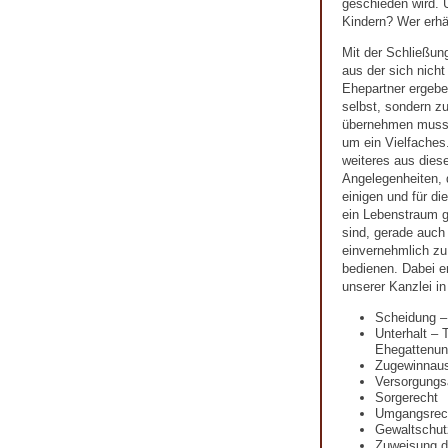
geschieden wird. U
Kindern? Wer erhä
Mit der Schließun
aus der sich nicht
Ehepartner ergeben
selbst, sondern zu
übernehmen muss.
um ein Vielfaches.
weiteres aus diese
Angelegenheiten, 
einigen und für d
ein Lebenstraum ge
sind, gerade auch
einvernehmlich zu 
bedienen. Dabei e
unserer Kanzlei i
Scheidung –
Unterhalt – 
Ehegattenunt
Zugewinnaus
Versorgungs
Sorgerecht
Umgangsrec
Gewaltschut
Zuweisung 