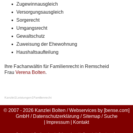
Zugewinnausgleich
Versorgungsausgleich
Sorgerecht
Umgangsrecht
Gewaltschutz
Zuweisung der Ehewohnung
Haushaltsaufteilung
Ihre Fachanwältin für Familienrecht in Remscheid
Frau
Verena Bolten
.
Kanzlei
1
Leistungen
1
Familienrecht
© 2007 - 2026 Kanzlei Bolten / Webservices by
[bense.com]
GmbH
/
Datenschutzerklärung
/
Sitemap
/
Suche
|
Impressum
|
Kontakt