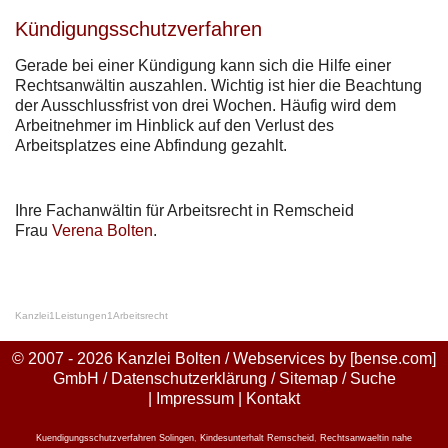
Kündigungsschutzverfahren
Gerade bei einer Kündigung kann sich die Hilfe einer
Rechtsanwältin auszahlen. Wichtig ist hier die Beachtung
der Ausschlussfrist von drei Wochen. Häufig wird dem
Arbeitnehmer im Hinblick auf den Verlust des
Arbeitsplatzes eine Abfindung gezahlt.
Ihre Fachanwältin für Arbeitsrecht in Remscheid
Frau
Verena Bolten
.
Kanzlei
1
Leistungen
1
Arbeitsrecht
© 2007 - 2026 Kanzlei Bolten / Webservices by
[bense.com]
GmbH
/
Datenschutzerklärung
/
Sitemap
/
Suche
|
Impressum
|
Kontakt
Kuendigungsschutzverfahren Solingen
,
Kindesunterhalt Remscheid
,
Rechtsanwaeltin nahe