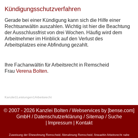
Kündigungsschutzverfahren
Gerade bei einer Kündigung kann sich die Hilfe einer
Rechtsanwältin auszahlen. Wichtig ist hier die Beachtung
der Ausschlussfrist von drei Wochen. Häufig wird dem
Arbeitnehmer im Hinblick auf den Verlust des
Arbeitsplatzes eine Abfindung gezahlt.
Ihre Fachanwältin für Arbeitsrecht in Remscheid
Frau
Verena Bolten
.
Kanzlei
1
Leistungen
1
Arbeitsrecht
© 2007 - 2026 Kanzlei Bolten / Webservices by
[bense.com]
GmbH
/
Datenschutzerklärung
/
Sitemap
/
Suche
|
Impressum
|
Kontakt
Zuweisung der Ehewohnung Remscheid
,
Abmahnung Remscheid
,
Anwaeltin Arbeitsrecht nahe